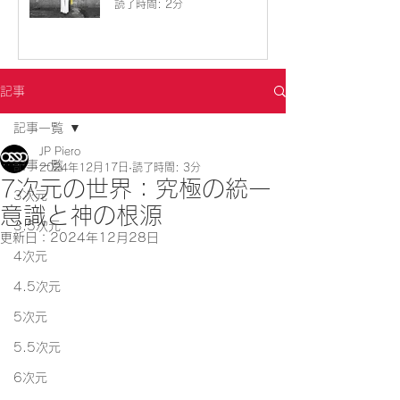
読了時間: 2分
記事
記事一覧
JP Piero
記事一覧
2024年12月17日
読了時間: 3分
7次元の世界：究極の統一
3次元
意識と神の根源
3.5次元
更新日：
2024年12月28日
4次元
4.5次元
5次元
5.5次元
6次元