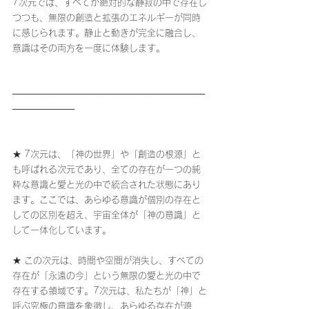
7次元では、すべてが絶対的な静寂の中で存在し
つつも、無限の創造と拡張のエネルギーが同時
に感じられます。静止と動きが完全に融合し、
意識はその両方を一度に体験します。
───────────────────────────────
──────────
★ 7次元は、「神の世界」や「創造の根源」と
も呼ばれる次元であり、全ての存在が一つの純
粋な意識と愛と光の中で統合された状態にあり
ます。ここでは、あらゆる意識が個別の存在と
しての区別を超え、宇宙全体が「神の意識」と
して一体化しています。
★ この次元は、時間や空間が消失し、すべての
存在が「永遠の今」という無限の愛と光の中で
存在する領域です。7次元は、私たちが「神」と
呼ぶ究極の意識を象徴し、あらゆる存在が源