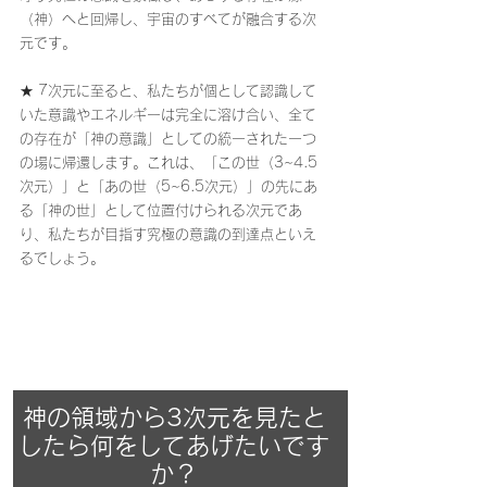
（神）へと回帰し、宇宙のすべてが融合する次
元です。
★ 7次元に至ると、私たちが個として認識して
いた意識やエネルギーは完全に溶け合い、全て
の存在が「神の意識」としての統一された一つ
の場に帰還します。これは、「この世（3~4.5
次元）」と「あの世（5~6.5次元）」の先にあ
る「神の世」として位置付けられる次元であ
り、私たちが目指す究極の意識の到達点といえ
るでしょう。
神の領域から3次元を見たと
したら何をしてあげたいです
か？