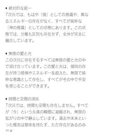
♦ 絶対的な統一
7次元では、もはや「個」としての意識や、異な
るエネルギーの存在がなく、すべてが純粋な
「神の意識」としての状態にあります。この状
態では、分離も区別も存在せず、全体が完全に
融合しています。
♦ 無限の愛と光
この次元に存在するすべては無限の愛と光の中
で溶け合っています。この愛と光は、個別の存
在が持つ感情やエネルギーを超えた、無限で純
粋な意識として存在し、すべてがその中で平安
を感じることができます。
♦ 時間と空間の消失
7次元では、時間も空間も存在しません。すべて
が「今」という永遠の瞬間に凝縮され、無限の
拡がりの中で静止しています。過去や未来とい
った概念は意味を持たず、ただ存在があるのみ
です。