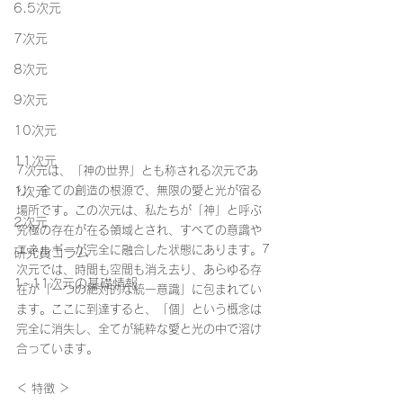
6.5次元
7次元
8次元
9次元
10次元
11次元
7次元は、「神の世界」とも称される次元であ
り、全ての創造の根源で、無限の愛と光が宿る
1次元
場所です。この次元は、私たちが「神」と呼ぶ
2次元
究極の存在が在る領域とされ、すべての意識や
エネルギーが完全に融合した状態にあります。7
研究員コラム
次元では、時間も空間も消え去り、あらゆる存
1~11次元の基礎情報
在が「一つの絶対的な統一意識」に包まれてい
ます。ここに到達すると、「個」という概念は
完全に消失し、全てが純粋な愛と光の中で溶け
合っています。
＜ 特徴 ＞