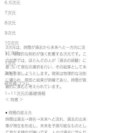
6.5次元
7次元
8次元
9次元
10次元
3次元は、時間が過去から未来へと一方向に流
11次元
れ、物理的な制約が強く影響する次元です。こ
の世界では、ほとんどの人が「過去の経験」に
1次元
基づいて現在の選択を行い、その結果として未
2次元
来を予測しようとします。現実は物理的な法則
に縛られ、原因と結果が明確であり、時間が直
研究員コラム
線的に進むと考えられています。
1~11次元の基礎情報
＜ 特徴 ＞
♦ 時間の捉え方
時間は過去→現在→未来へと流れ、過去の出来
事が現在を形成し、未来を予測可能なものとし
て見なす傾向が強いです。人々は過去に学んだ