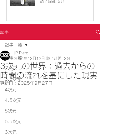
読了時間: 2分
記事
記事一覧
JP Piero
記事一覧
2024年12月12日
読了時間: 2分
3次元の世界：過去からの
3次元
時間の流れを基にした現実
3.5次元
更新日：
2025年9月27日
4次元
4.5次元
5次元
5.5次元
6次元