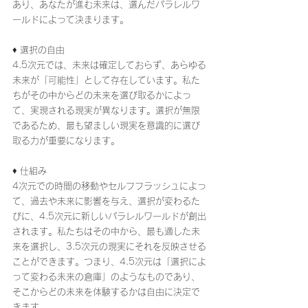
あり、あなたが進む未来は、選んだパラレルワ
ールドによって決まります。
♦ 選択の自由
4.5次元では、未来は確定しておらず、あらゆる
未来が「可能性」として存在しています。私た
ちがその中からどの未来を選び取るかによっ
て、実現される現実が異なります。選択が無限
であるため、最も望ましい現実を意識的に選び
取る力が重要になります。
♦ 仕組み
4次元での時間の移動やセルフフラッシュによっ
て、過去や未来に影響を与え、選択が変わるた
びに、4.5次元に新しいパラレルワールドが創出
されます。私たちはその中から、最も適した未
来を選択し、3.5次元の現実にそれを反映させる
ことができます。つまり、4.5次元は「選択によ
って変わる未来の倉庫」のようなものであり、
そこからどの未来を体験するかは自由に決定で
きます。