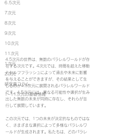
6.5次元
7次元
8次元
9次元
10次元
11次元
4.5次元の世界は、無数のパラレルワールドが存
1次元
在する次元です。4次元では、時間を超えた移動
とセルフフラッシュによって過去や未来に影響
2次元
を与えることができますが、その結果として生
研究員コラム
じるのが4.5次元に展開されるパラレルワールド
です。4.5次元には、異なる可能性や選択が生み
1~11次元の基礎情報
出した無数の未来が同時に存在し、それらが並
行して展開しています。
この次元では、1つの未来が決定的なものではな
く、さまざまな選択によって多様なパラレルワ
ールドが生成されます。私たちは、どのパラレ