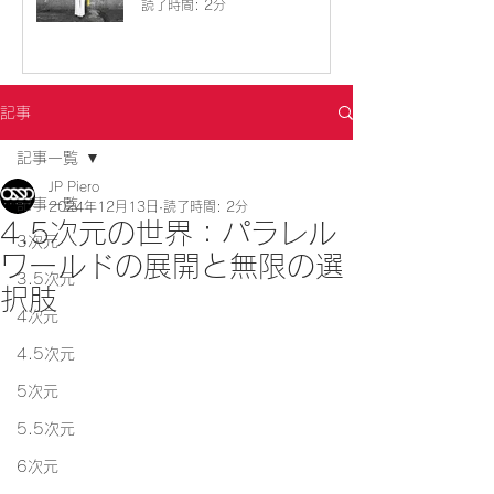
読了時間: 2分
記事
記事一覧
JP Piero
記事一覧
2024年12月13日
読了時間: 2分
4.5次元の世界：パラレル
3次元
ワールドの展開と無限の選
3.5次元
択肢
4次元
4.5次元
5次元
5.5次元
6次元