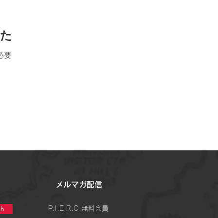
した
必要
​メルマガ配信
h
P.I.E.R.O.無料会員