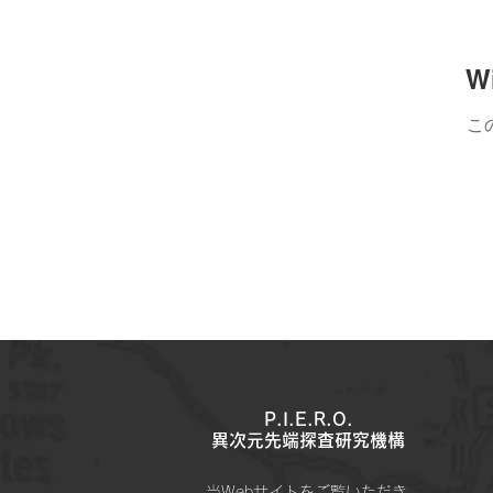
W
こ
P.I.E.R.O.
​異次元先端探査研究機構
当Webサイトをご覧いただき