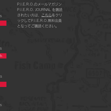
P.I.E.R.O.のメールマガジン
P.I.E.R.O. JOURNAL を購読
されたい方は、
こちら
をクリ
s
ックしてP.I.E.R.O.無料会員
となってご購読ください。
s
h
ts
s