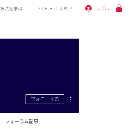
ログイン
技法を学ぶ
P.I.E.R.O.と遊ぶ
その他
フォローする
フォーラム記事