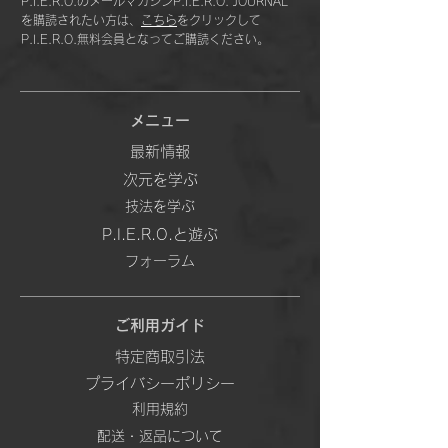
P.I.E.R.O.のメールマガジンP.I.E.R.O. JOURNAL
を購読されたい方は、
こちら
をクリックして
P.I.E.R.O.無料会員となってご購読ください。
メニュー
最新情報
次元を学ぶ
技法を学ぶ
P.I.E.R.O.と遊ぶ
フォーラム
ご利用ガイド
特定商取引法
プライバシーポリシー
利用規約
配送・返品について