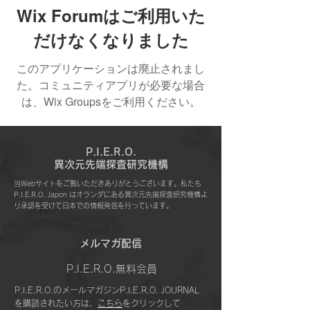
Wix Forumはご利用いた
だけなくなりました
このアプリケーションは廃止されまし
た。コミュニティアプリが必要な場合
は、Wix Groupsをご利用ください。
P.I.E.R.O.
​異次元先端探査研究機構
当Webサイトをご覧いただきありがとうございます。私たち
P.I.E.R.O. Japon はオランダにある異次元先端探査研究機構よ
り承認を受けて日本での情報発信を行っています。
​メルマガ配信
P.I.E.R.O.無料会員
P.I.E.R.O.のメールマガジンP.I.E.R.O. JOURNAL
を購読されたい方は、
こちら
をクリックして