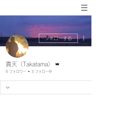
その他
フォローする
管理者
貴天（Takatama）
6 フォロワー
3 フォロー中