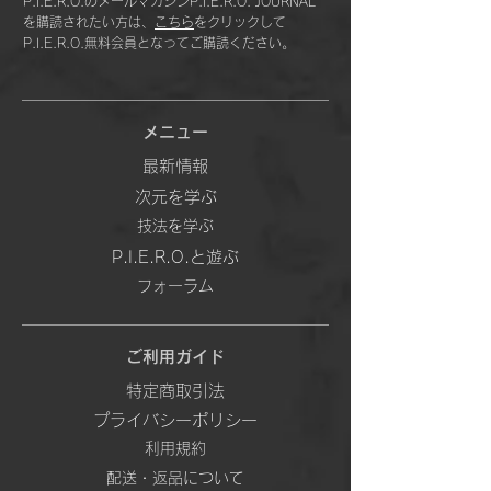
P.I.E.R.O.のメールマガジンP.I.E.R.O. JOURNAL
を購読されたい方は、
こちら
をクリックして
P.I.E.R.O.無料会員となってご購読ください。
メニュー
最新情報
次元を学ぶ
技法を学ぶ
P.I.E.R.O.と遊ぶ
フォーラム
ご利用ガイド
特定商取引法
プライバシーポリシー
利用規約
配送・返品について