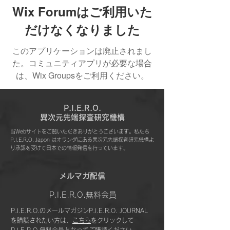
Wix Forumはご利用いた
だけなくなりました
このアプリケーションは廃止されまし
た。コミュニティアプリが必要な場合
は、Wix Groupsをご利用ください。
P.I.E.R.O.
​異次元先端探査研究機構
当Webサイトをご覧いただきありがとうございます。私たち
P.I.E.R.O. Japon はオランダにある異次元先端探査研究機構よ
り承認を受けて日本での情報発信を行っています。
​メルマガ配信
P.I.E.R.O.無料会員
P.I.E.R.O.のメールマガジンP.I.E.R.O. JOURNAL
を購読されたい方は、
こちら
をクリックして