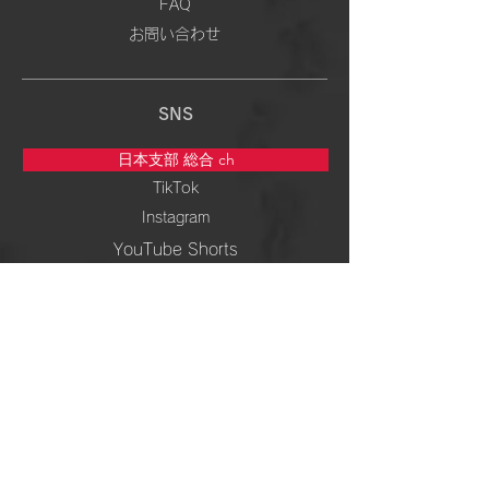
FAQ
お問い合わせ
SNS
日本支部 総合 ch
TikTok
Instagram
YouTube Shorts
5次元専門 ch
TikTok
Instagram
YouTube Shorts
周波数＆ 波動 ch
TikTok
Instagram
YouTube Shorts