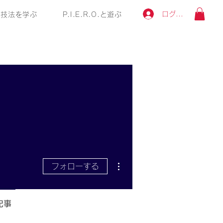
ログイン
技法を学ぶ
P.I.E.R.O.と遊ぶ
その他
フォローする
記事