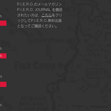
P.I.E.R.O.のメールマガジン
P.I.E.R.O. JOURNAL を購読
されたい方は、
こちら
をクリ
s
ックしてP.I.E.R.O.無料会員
となってご購読ください。
s
h
ts
s