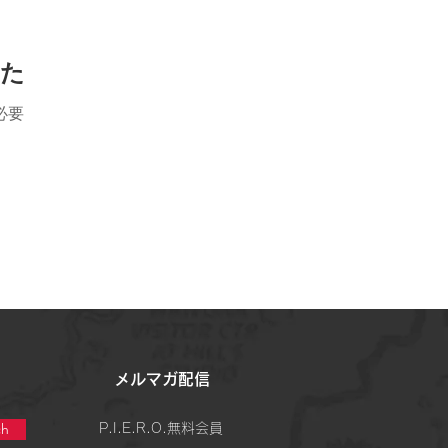
した
必要
​メルマガ配信
h
P.I.E.R.O.無料会員