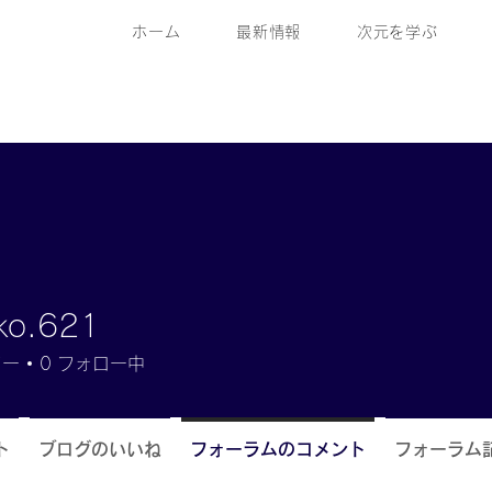
ホーム
最新情報
次元を学ぶ
ko.621
621
ワー
0
フォロー中
ト
ブログのいいね
フォーラムのコメント
フォーラム