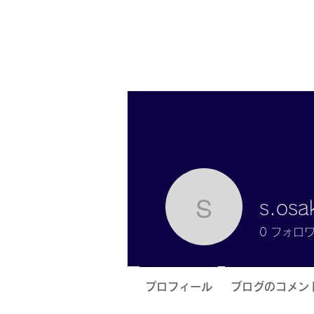
s.osa
s.osako.
0
フォロ
プロフィール
ブログのコメン