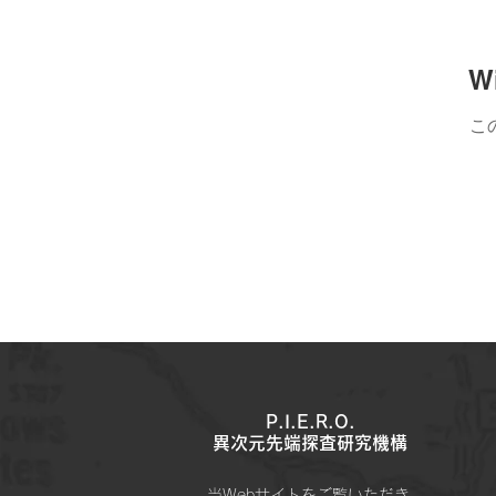
W
こ
P.I.E.R.O.
​異次元先端探査研究機構
当Webサイトをご覧いただき