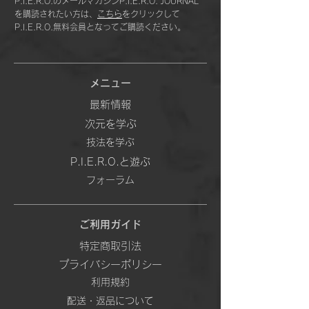
P.I.E.R.O.のメールマガジンP.I.E.R.O. JOURNAL
を購読されたい方は、
こちら
をクリックして
P.I.E.R.O.無料会員となってご購読ください。
メニュー
最新情報
次元を学ぶ
技法を学ぶ
P.I.E.R.O.と遊ぶ
フォーラム
ご利用ガイド
特定商取引法
プライバシーポリシー
利用規約
配送・返品について