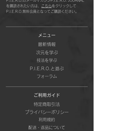
P.I.E.R.O.のメールマガジンP.I.E.R.O. JOURNAL
を購読されたい方は、
こちら
をクリックして
P.I.E.R.O.無料会員となってご購読ください。
メニュー
最新情報
次元を学ぶ
技法を学ぶ
P.I.E.R.O.と遊ぶ
フォーラム
ご利用ガイド
特定商取引法
プライバシーポリシー
利用規約
配送・返品について