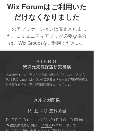
Wix Forumはご利用いた
だけなくなりました
このアプリケーションは廃止されまし
た。コミュニティアプリが必要な場合
は、Wix Groupsをご利用ください。
P.I.E.R.O.
​異次元先端探査研究機構
当Webサイトをご覧いただきありがとうございます。私たち
P.I.E.R.O. Japon はオランダにある異次元先端探査研究機構よ
り承認を受けて日本での情報発信を行っています。
​メルマガ配信
P.I.E.R.O.無料会員
P.I.E.R.O.のメールマガジンP.I.E.R.O. JOURNAL
を購読されたい方は、
こちら
をクリックして