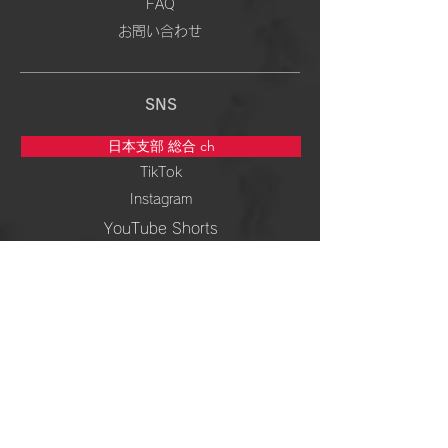
FAQ
お問い合わせ
SNS
日本支部 総合 ch
TikTok
Instagram
YouTube Shorts
5次元専門 ch
TikTok
Instagram
YouTube Shorts
周波数＆ 波動 ch
TikTok
Instagram
YouTube Shorts