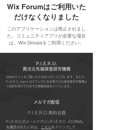
Wix Forumはご利用いた
だけなくなりました
このアプリケーションは廃止されまし
た。コミュニティアプリが必要な場合
は、Wix Groupsをご利用ください。
P.I.E.R.O.
​異次元先端探査研究機構
当Webサイトをご覧いただきありがとうございます。私たち
P.I.E.R.O. Japon はオランダにある異次元先端探査研究機構よ
り承認を受けて日本での情報発信を行っています。
​メルマガ配信
P.I.E.R.O.無料会員
P.I.E.R.O.のメールマガジンP.I.E.R.O. JOURNAL
を購読されたい方は、
こちら
をクリックして