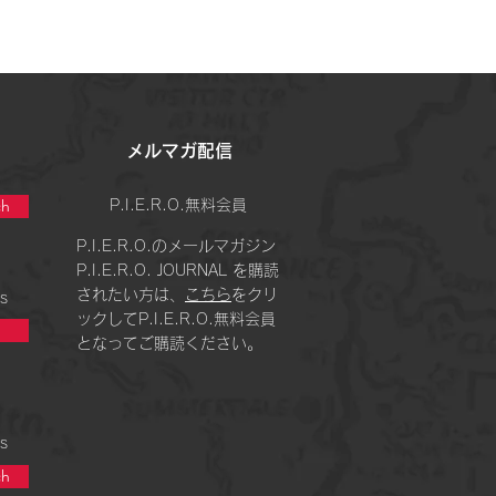
​メルマガ配信
h
P.I.E.R.O.無料会員
P.I.E.R.O.のメールマガジン
P.I.E.R.O. JOURNAL を購読
されたい方は、
こちら
をクリ
s
ックしてP.I.E.R.O.無料会員
となってご購読ください。
s
h