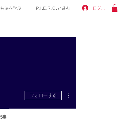
ログイン
技法を学ぶ
P.I.E.R.O.と遊ぶ
その他
フォローする
記事