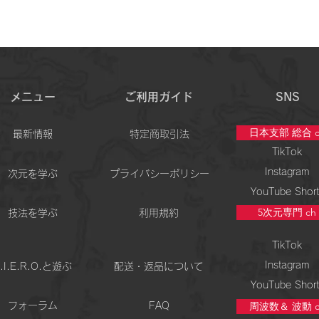
メニュー
ご利用ガイド
SNS
日本支部 総合 c
最新情報
特定商取引法
TikTok
Instagram
次元を学ぶ
プライバシーポリシー
YouTube Short
5次元専門 ch
技法を学ぶ
利用規約
TikTok
Instagram
.I.E.R.O.と遊ぶ
配送・返品について
YouTube Short
周波数＆ 波動 c
フォーラム
FAQ