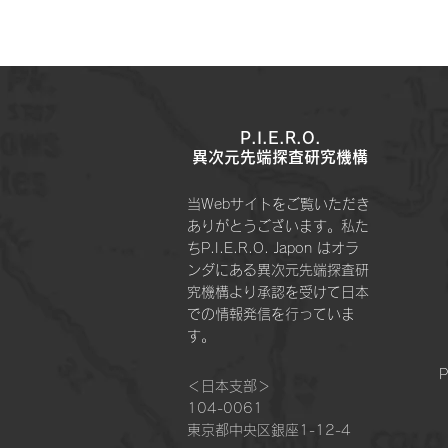
P.I.E.R.O.
​異次元先端探査研究機構
当Webサイトをご覧いただき
ありがとうございます。私た
ちP.I.E.R.O. Japon はオラ
ンダにある異次元先端探査研
究機構より承認を受けて日本
での情報発信を行っていま
す。
P
＜日本支部＞
104-0061
東京都中央区銀座1-12-4