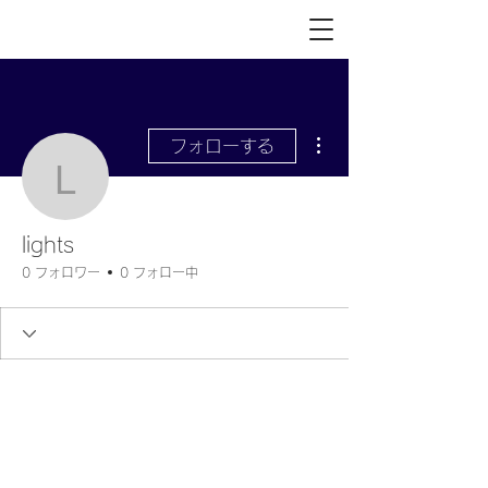
その他
フォローする
lights
lights
0 フォロワー
0 フォロー中