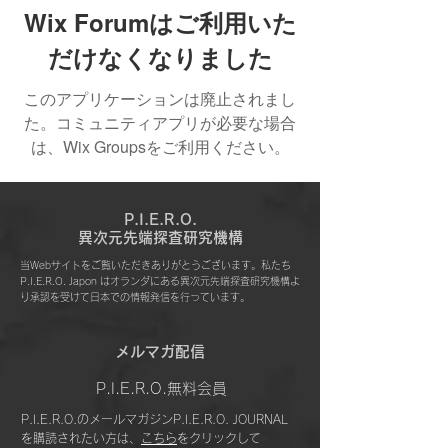
Wix Forumはご利用いた
だけなくなりました
このアプリケーションは廃止されまし
た。コミュニティアプリが必要な場合
は、Wix Groupsをご利用ください。
P.I.E.R.O.
​異次元先端探査研究機構
当Webサイトをご覧いただきありがとうございます。私たち
P.I.E.R.O. Japon はオランダにある異次元先端探査研究機構よ
り承認を受けて日本での情報発信を行っています。
​メルマガ配信
P.I.E.R.O.無料会員
P.I.E.R.O.のメールマガジンP.I.E.R.O. JOURNAL
を購読されたい方は、
こちら
をクリックして