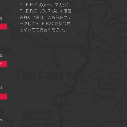
P.I.E.R.O.のメールマガジン
P.I.E.R.O. JOURNAL を購読
されたい方は、
こちら
をクリ
s
ックしてP.I.E.R.O.無料会員
となってご購読ください。
s
h
ts
s