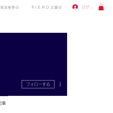
ログイン
技法を学ぶ
P.I.E.R.O.と遊ぶ
その他
フォローする
記事