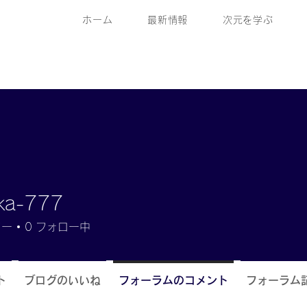
ホーム
最新情報
次元を学ぶ
ka-777
777
ワー
0
フォロー中
ト
ブログのいいね
フォーラムのコメント
フォーラム