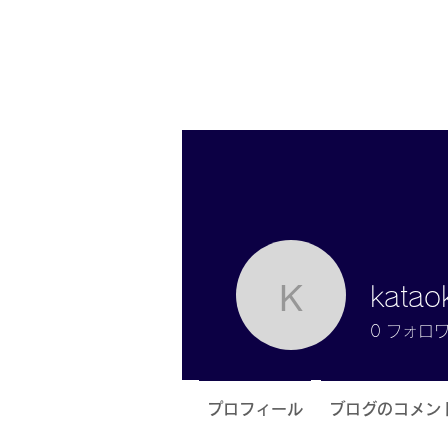
katao
kataoka-
0
フォロ
プロフィール
ブログのコメン