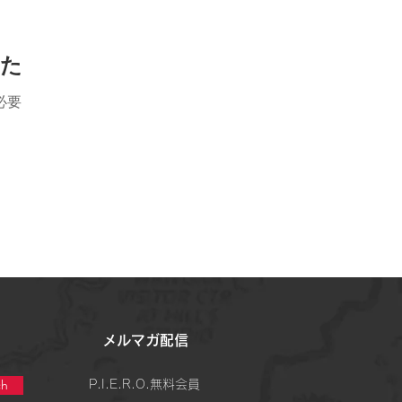
した
必要
​メルマガ配信
h
P.I.E.R.O.無料会員