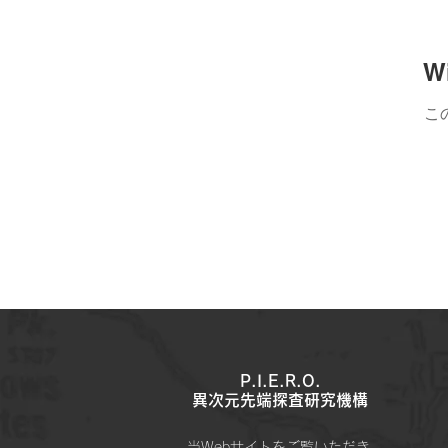
W
こ
P.I.E.R.O.
​異次元先端探査研究機構
当Webサイトをご覧いただき