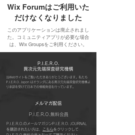
Wix Forumはご利用いた
だけなくなりました
このアプリケーションは廃止されまし
た。コミュニティアプリが必要な場合
は、Wix Groupsをご利用ください。
P.I.E.R.O.
​異次元先端探査研究機構
当Webサイトをご覧いただきありがとうございます。私たち
P.I.E.R.O. Japon はオランダにある異次元先端探査研究機構よ
り承認を受けて日本での情報発信を行っています。
​メルマガ配信
P.I.E.R.O.無料会員
P.I.E.R.O.のメールマガジンP.I.E.R.O. JOURNAL
を購読されたい方は、
こちら
をクリックして