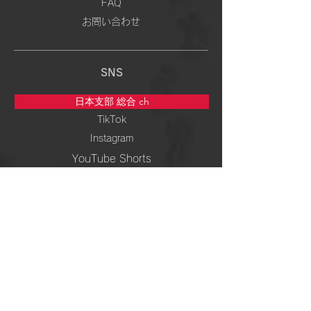
FAQ
お問い合わせ
SNS
日本支部 総合 ch
TikTok
Instagram
YouTube Shorts
5次元専門 ch
TikTok
Instagram
YouTube Shorts
周波数＆ 波動 ch
TikTok
Instagram
YouTube Shorts