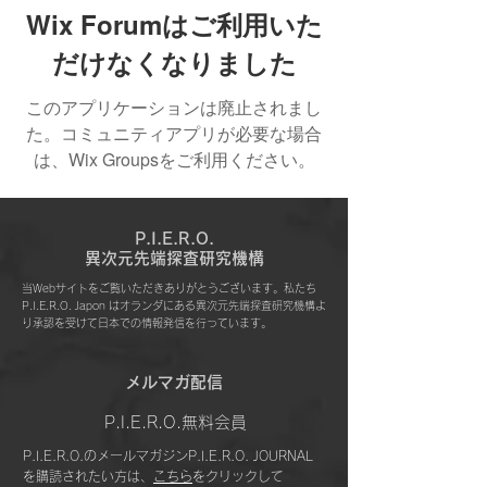
Wix Forumはご利用いた
だけなくなりました
このアプリケーションは廃止されまし
た。コミュニティアプリが必要な場合
は、Wix Groupsをご利用ください。
P.I.E.R.O.
​異次元先端探査研究機構
当Webサイトをご覧いただきありがとうございます。私たち
P.I.E.R.O. Japon はオランダにある異次元先端探査研究機構よ
り承認を受けて日本での情報発信を行っています。
​メルマガ配信
P.I.E.R.O.無料会員
P.I.E.R.O.のメールマガジンP.I.E.R.O. JOURNAL
を購読されたい方は、
こちら
をクリックして