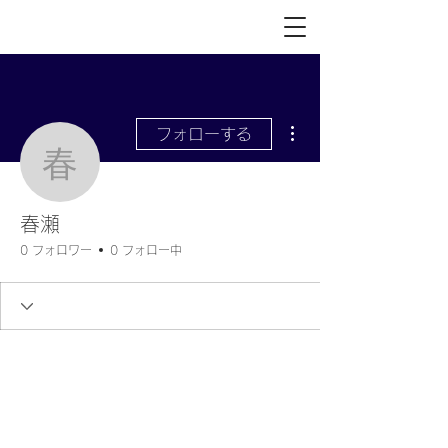
その他
フォローする
春瀬
春瀬
0 フォロワー
0 フォロー中