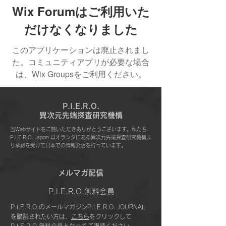
Wix Forumはご利用いた
だけなくなりました
このアプリケーションは廃止されまし
た。コミュニティアプリが必要な場合
は、Wix Groupsをご利用ください。
P.I.E.R.O.
​異次元先端探査研究機構
当Webサイトをご覧いただきありがとうございます。私たち
P.I.E.R.O. Japon はオランダにある異次元先端探査研究機構よ
り承認を受けて日本での情報発信を行っています。
​メルマガ配信
P.I.E.R.O.無料会員
P.I.E.R.O.のメールマガジンP.I.E.R.O. JOURNAL
を購読されたい方は、
こちら
をクリックして