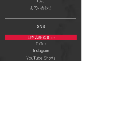
FAQ
お問い合わせ
SNS
日本支部 総合 ch
TikTok
Instagram
YouTube Shorts
5次元専門 ch
TikTok
Instagram
YouTube Shorts
周波数＆ 波動 ch
TikTok
Instagram
YouTube Shorts