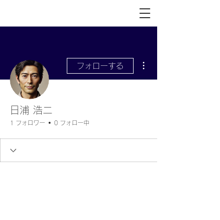
その他
フォローする
日浦 浩二
1 フォロワー
0 フォロー中