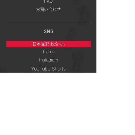
FAQ
お問い合わせ
SNS
日本支部 総合 ch
TikTok
Instagram
YouTube Shorts
5次元専門 ch
TikTok
Instagram
YouTube Shorts
周波数＆ 波動 ch
TikTok
Instagram
YouTube Shorts