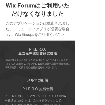
Wix Forumはご利用いた
だけなくなりました
このアプリケーションは廃止されまし
た。コミュニティアプリが必要な場合
は、Wix Groupsをご利用ください。
P.I.E.R.O.
​異次元先端探査研究機構
当Webサイトをご覧いただきありがとうございます。私たち
P.I.E.R.O. Japon はオランダにある異次元先端探査研究機構よ
り承認を受けて日本での情報発信を行っています。
​メルマガ配信
P.I.E.R.O.無料会員
P.I.E.R.O.のメールマガジンP.I.E.R.O. JOURNAL
を購読されたい方は、
こちら
をクリックして