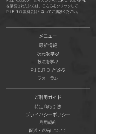
P.I.E.R.O.のメールマガジンP.I.E.R.O. JOURNAL
を購読されたい方は、
こちら
をクリックして
P.I.E.R.O.無料会員となってご購読ください。
メニュー
最新情報
次元を学ぶ
技法を学ぶ
P.I.E.R.O.と遊ぶ
フォーラム
ご利用ガイド
特定商取引法
プライバシーポリシー
利用規約
配送・返品について