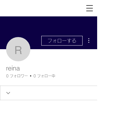
その他
フォローする
reina
reina
0 フォロワー
0 フォロー中