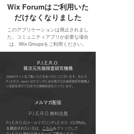
Wix Forumはご利用いた
だけなくなりました
このアプリケーションは廃止されまし
た。コミュニティアプリが必要な場合
は、Wix Groupsをご利用ください。
P.I.E.R.O.
​異次元先端探査研究機構
当Webサイトをご覧いただきありがとうございます。私たち
P.I.E.R.O. Japon はオランダにある異次元先端探査研究機構よ
り承認を受けて日本での情報発信を行っています。
​メルマガ配信
P.I.E.R.O.無料会員
P.I.E.R.O.のメールマガジンP.I.E.R.O. JOURNAL
を購読されたい方は、
こちら
をクリックして