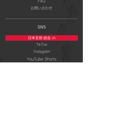
FAQ
お問い合わせ
SNS
日本支部 総合 ch
TikTok
Instagram
YouTube Shorts
5次元専門 ch
TikTok
Instagram
YouTube Shorts
周波数＆ 波動 ch
TikTok
Instagram
YouTube Shorts