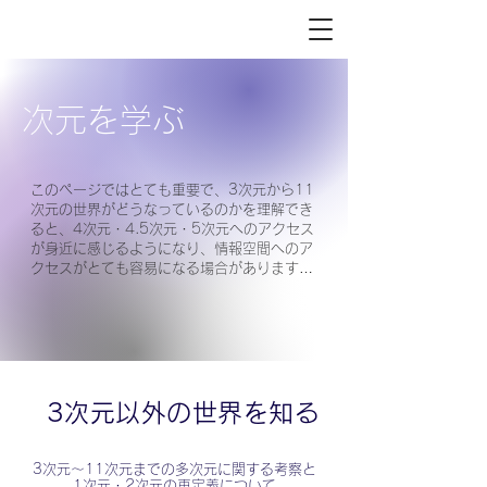
次元を学ぶ
このページではとても重要で、3次元から11
次元の世界がどうなっているのかを理解でき
ると、4次元・4.5次元・5次元へのアクセス
が身近に感じるようになり、情報空間へのア
クセスがとても容易になる場合があります。
現にP.I.E.R.O.のメンバーは多次元への理解
を通して急激に様々な能力を身に付けた方が
多いです。「騙されたと思って」ではなく
「信じて」読んでみてください。きっと心の
荷物が少なくとも1つは降ろせるはずです。
3次元以外の世界を知る
3次元〜11次元までの多次元に関する考察と
1次元・2次元の再定義について