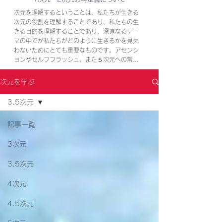
次元を理解するということは、私たちが生きる
次元の役割を理解することであり、私たちの生
きる目的を理解することであり、深遠なるテー
マの中でが私たちがどのように生きるかを見失
わないためにとても重要なものです。アセンシ
ョンやセルフフラッシュ、また５次元への常時
アクセスの本当の意味は言語化すればわかるこ
とですが、頭ではわかっていても腑に落ちて自
次元を学ぶ
信を持って理解して行動できているのとには大
きな差があります。

3.5次元
心ってなんだろう？思考ってなんだろう？夢っ
記事一覧
てなんだろう？あの世ってなんだろう？神様っ
てなんだろう？龍神様ってなんだろう？自分は
3次元
何のために生きてるんだろう？今まで頭の中で
疑問を持ちながら使ってきたあの言葉の本当の
意味はなんだったのだろう。それらすべての疑
3.5次元
問は次元を知ることで理解できるようになりま
す。１つ１つの言葉の本質を理解しながら想像
4次元
の翼を広げて多次元宇宙をイメージしてくださ
い。
4.5次元