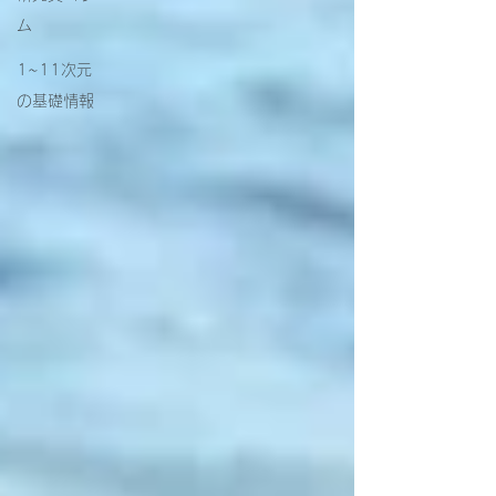
ム
1~11次元
の基礎情報