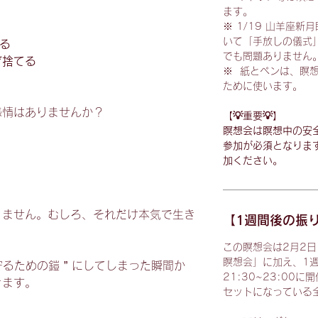
ます。
※ 1/19 山羊座
いて「手放しの儀式
わる
でも問題ありません
ぎ捨てる
※ 紙とペンは、瞑
ために使います。
感情はありませんか？
【💡重要💡】
瞑想会は瞑想中の安
参加が必須となりま
加ください。
りません。むしろ、それだけ本気で生き
【1週間後の振
この瞑想会は2月2日（
瞑想会」に加え、1週
守るための鎧 ” にしてしまった瞬間か
21:30~23:0
きます。
セットになっている