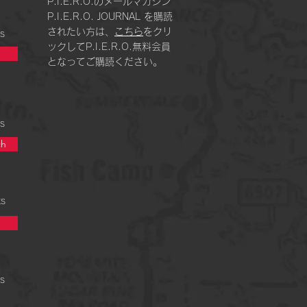
P.I.E.R.O.のメールマガジン
P.I.E.R.O. JOURNAL を購読
されたい方は、
こちら
をクリ
s
ックしてP.I.E.R.O.無料会員
となってご購読ください。
s
h
ts
s