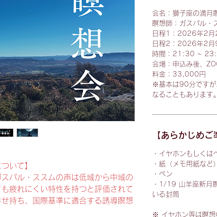
会名：獅子座の満月
瞑想師：ガスパル・
日程1：2026年2
日程2：2026年2
時間：21:30 ~ 2
会場：申込み後、ZO
料金：33,000円
※基本は90分です
なることもあります
【あらかじめご
・イヤホンもしくは
・紙（メモ用紙など
について】
・ペン
ガスパル・ススムの声は低域から中域の
・1/19 山羊座新
ても疲れにくい特性を持つと評価されて
いる封筒
併せ持ち、国際基準に適合する誘導瞑想
※ イヤホン等は瞑