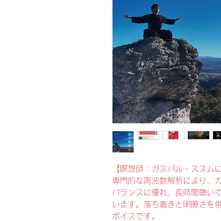
【瞑想師：ガスパル・ススム
専門的な周波数解析により、
バランスに優れ、長時間聴い
います。落ち着きと明瞭さを
ボイスです。