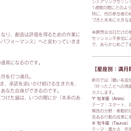
シェアリングセッシ
1週間の間にどのよ
特に、他の参加者の
づきと未来に大きな
※瞑想会当日だけの
くなり、創造は評価を得るための作業に
セッション不参加に
るパフォーマンス」へと変わっていきま
で、あらかじめご了
の道具になるのです。
【星座別：満月
止符を打つ満月。
新月では「願いを設
たまま、承認を追いかけ続ける生き方を、
「叶ったことへの感
、あなた自身ができるのです。
カスします。
につけた鎧は、いつの間にか「本来のあ
♈
牡羊座（Aries）
テーマ：スタート、
解放の分野：衝動的
気ある行動の成果に
♉
牡牛座（Taurus）
テーマ：豊かさ、所