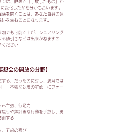
ョンは、瞑想で「手放したもの」が
うに変化したかを分かち合います。
経験を聞くことは、あなた自身の気
違いを生むことになります。
参加でも可能ですが、シェアリング
よる値引きなどは出来かねますの
承ください
瞑想会の開放の分野】
定する」だったのに対し、満月では
謝」「不要な執着の解放」にフォー
自己主張、行動力
な焦りや無計画な行動を手放し、勇
感謝する
有、五感の喜び