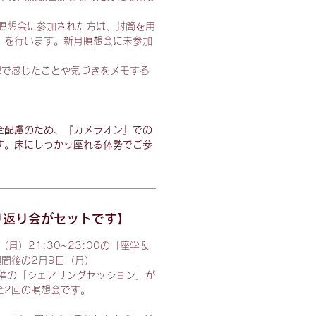
新月瞑想会に参加された方は、封筒を用
」を行います。新月瞑想会に未参加
。
想で感じたことや気づきをメモする
全配慮のため、『カメラオン』での
す。床にしっかり座れる体勢でご参
り返り会がセットです】
月）21:30~23:00の「座学＆
間後の2月9日（月）
0に開催の「シェアリングセッション」が
全2回の瞑想会です。