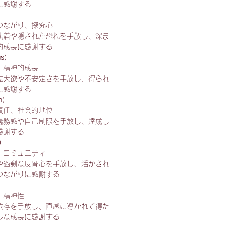
に感謝する
つながり、探究心
執着や隠された恐れを手放し、深ま
的成長に感謝する
us）
、精神的成長
拡大欲や不安定さを手放し、得られ
に感謝する
n）
責任、社会的地位
義務感や自己制限を手放し、達成し
感謝する
s）
、コミュニティ
や過剰な反骨心を手放し、活かされ
つながりに感謝する
、精神性
依存を手放し、直感に導かれて得た
ルな成長に感謝する