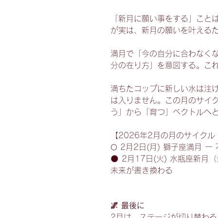
「新月に願い事をする」こと
が実は、新月の願いを叶える
満月で「今の自分に合わなく
分の在り方」を意図する。こ
満ちたコップに新しい水は注
は入りません。この月のサイ
う」から「育つ」ベクトルへ
【2026年2月の月のサイク
🌕 2月2日(月) 獅子座満月
🌑 2月17日(火) 水瓶座新
未来が書き換わる
🌌 最後に
2月は、ステージが切り替わ