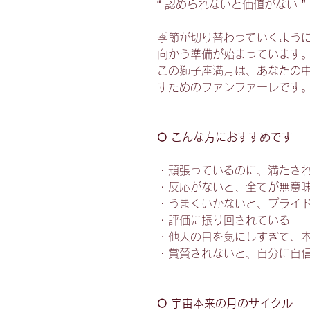
“ 認められないと価値がない ”
季節が切り替わっていくよう
向かう準備が始まっています
この獅子座満月は、あなたの
すためのファンファーレです
🌕 こんな方におすすめです
・頑張っているのに、満たさ
・反応がないと、全てが無意
・うまくいかないと、プライ
・評価に振り回されている
・他人の目を気にしすぎて、
・賞賛されないと、自分に自
🌕 宇宙本来の月のサイクル