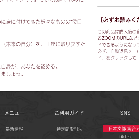
【必ずお読みく
に身に付けてきた様々なものの“役目
この商品は購入後の
るZOOMのURLな
王（本来の自分）を、王座に取り戻すた
ドできる
ようになっ
必ず、自動返信メー
ド」をクリックしてP
た自身が、あなたを認める。
ちましょう。
メニュー
ご利用ガイド
SNS
日本支部 総合 c
最新情報
特定商取引法
TikTok