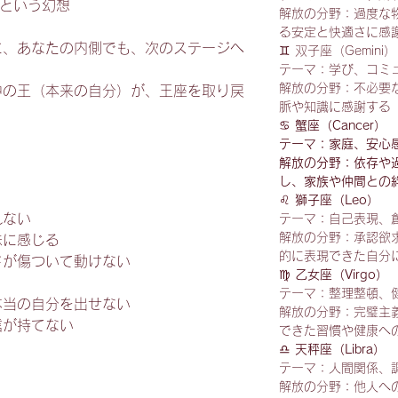
 という幻想
解放の分野：過度な
る安定と快適さに感
に、あなたの内側でも、次のステージへ
♊ 双子座（Gemini）
。
テーマ：学び、コミ
解放の分野：不必要
中の王（本来の自分）が、王座を取り戻
脈や知識に感謝する
。
♋
蟹座（Cancer）
テーマ：家庭、安心
解放の分野：依存や
し、家族や仲間との
♌
獅子座（Leo）
れない
テーマ：自己表現、
解放の分野：承認欲
味に感じる
的に表現できた自分
ドが傷ついて動けない
♍
乙女座（Virgo）
テーマ：整理整頓、
本当の自分を出せない
解放の分野：完璧主
信が持てない
できた習慣や健康へ
♎
天秤座（Libra）
テーマ：人間関係、
解放の分野：他人へ