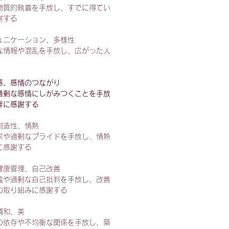
物質的執着を手放し、すでに得てい
謝する
ュニケーション、多様性
な情報や混乱を手放し、広がった人
感、感情のつながり
過剰な感情にしがみつくことを手放
絆に感謝する
創造性、情熱
求や過剰なプライドを手放し、情熱
に感謝する
健康管理、自己改善
義や過剰な自己批判を手放し、改善
の取り組みに感謝する
調和、美
の依存や不均衡な関係を手放し、築