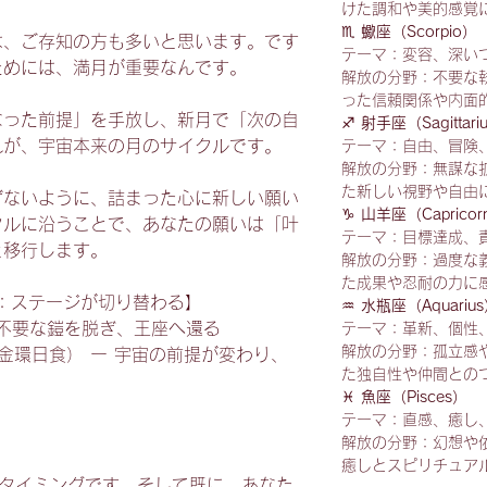
けた調和や美的感覚
♏
蠍座（Scorpio）
は、ご存知の方も多いと思います。です
テーマ：変容、深い
ためには、満月が重要なんです。
解放の分野：不要な
った信頼関係や内面
なった前提」を手放し、新月で「次の自
♐
射手座（Sagittari
れが、宇宙本来の月のサイクルです。
テーマ：自由、冒険
解放の分野：無謀な
た新しい視野や自由
げないように、詰まった心に新しい願い
♑
山羊座（Capricor
クルに沿うことで、あなたの願いは「叶
テーマ：目標達成、
と移行します。
解放の分野：過度な
た成果や忍耐の力に
ル：ステージが切り替わる】
♒
水瓶座（Aquariu
 ー 不要な鎧を脱ぎ、王座へ還る
テーマ：革新、個性
解放の分野：孤立感
月（金環日食） ー 宇宙の前提が変わり、
た独自性や仲間との
♓
魚座（Pisces）
テーマ：直感、癒し
解放の分野：幻想や
癒しとスピリチュア
るタイミングです。そして既に、あなた