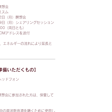
瞑想会
ススム
月2日（月）瞑想会
月9日（月）シェアリングセッション
3:00（両日とも）
OMアドレスを送付
が、エネルギーの流れにより延長と
。
準備いただくもの】
ヘッドフォン
）
月瞑想会に参加された方は、保管して
想中の周波数音源を聴くために使用し