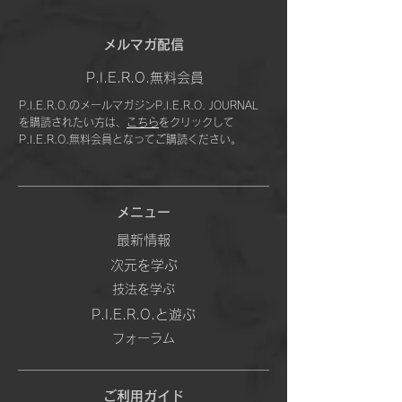
​メルマガ配信
P.I.E.R.O.無料会員
P.I.E.R.O.のメールマガジンP.I.E.R.O. JOURNAL
を購読されたい方は、
こちら
をクリックして
P.I.E.R.O.無料会員となってご購読ください。
メニュー
最新情報
次元を学ぶ
技法を学ぶ
P.I.E.R.O.と遊ぶ
フォーラム
ご利用ガイド