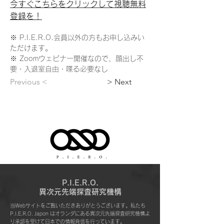
今すぐこちらをクリックして視聴無料
登録を！
※ P.I.E.R.O.会員以外の方もお申し込みい
ただけます。
※ Zoomウェビナー開催なので、顔出し不
要・入退室自由・喋る必要なし
Previous <
> Next
P.I.E.R.O.
​異次元先端探査研究機構
当Webサイトをご覧いただきありがとうございます。私たち
P.I.E.R.O. Japon はオランダにある異次元先端探査研究機構よ
り承認を受けて日本での情報発信を行っています。