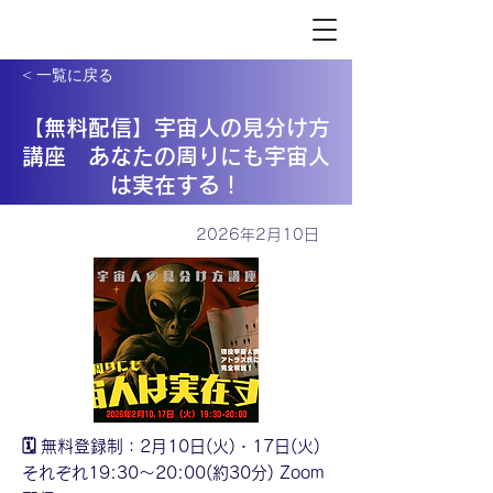
< 一覧に戻る
【無料配信】宇宙人の見分け方
講座 あなたの周りにも宇宙人
は実在する！
2026年2月10日
🗓️ 無料登録制：2月10日(火)・17日(火)
それぞれ19:30〜20:00(約30分) Zoom