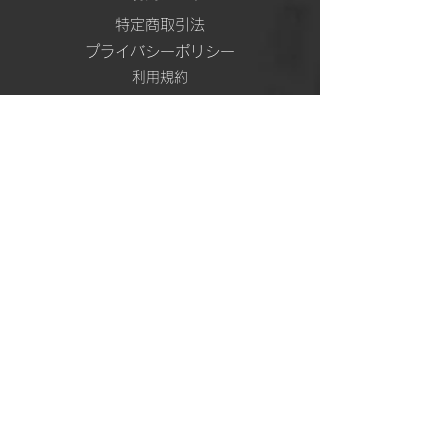
特定商取引法
プライバシーポリシー
利用規約
配送・返品について
機構概要
FAQ
お問い合わせ
SNS
日本支部 総合 ch
TikTok
Instagram
YouTube Shorts
5次元専門 ch
TikTok