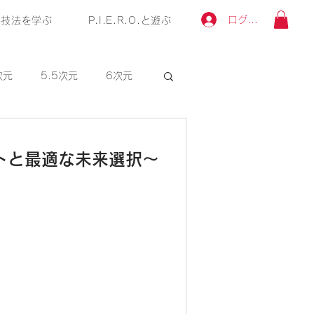
ログイン
技法を学ぶ
P.I.E.R.O.と遊ぶ
次元
5.5次元
6次元
11次元
1次元
2次元
ットと最適な未来選択〜