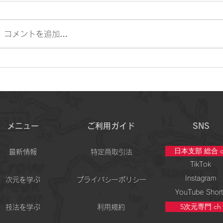
コメントを追加…
「良い瞑想にしなきゃ」─その1拍が
“ 出
瞑想を"効かなくする"仕組み
半年間
実の流
メニュー
ご利用ガイド
SNS
日本支部 総合 c
最新情報
特定商取引法
TikTok
Instagram
次元を学ぶ
プライバシーポリシー
YouTube Short
5次元専門 ch
技法を学ぶ
利用規約