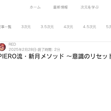
ホーム
最新情報
次元を学ぶ
記事一覧
3次元
3.5次元
4次元
4.5次元
5
RED
6.5次元
7次元
8次元
9次元
10次元
2025年2月28日
読了時間: 2分
PIERO流・新月メソッド 〜意識のリセ
研究員コラム
1~11次元の基礎情報