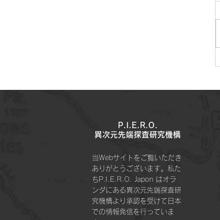
P.I.E.R.O.
​異次元先端探査研究機構
当Webサイトをご覧いただき
ありがとうございます。私た
ちP.I.E.R.O. Japon はオラ
ンダにある異次元先端探査研
究機構より承認を受けて日本
での情報発信を行っていま