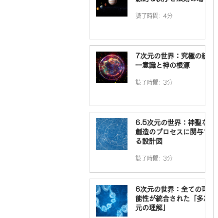
読了時間: 4分
7次元の世界：究極の統
一意識と神の根源
読了時間: 3分
6.5次元の世界：神聖な
創造のプロセスに関与す
る設計図
読了時間: 3分
6次元の世界：全ての可
能性が統合された「多次
元の理解」