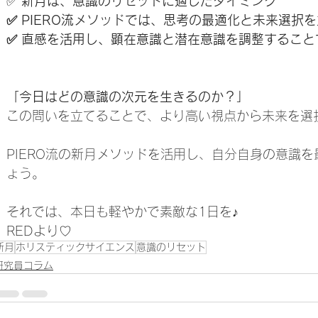
✅ 
新月は、意識のリセットに適したタイミング
✅ PIERO流メソッドでは、思考の最適化と未来選択
✅ 直感を活用し、顕在意識と潜在意識を調整するこ
「今日はどの意識の次元を生きるのか？」
この問いを立てることで、より高い視点から未来を選
PIERO流の新月メソッドを活用し、自分自身の意識
ょう。
それでは、本日も軽やかで素敵な1日を♪
REDより♡
新月
ホリスティックサイエンス
意識のリセット
研究員コラム