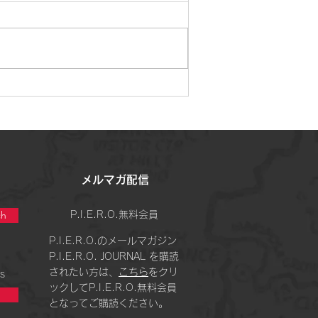
来事を見る私 ”が変わっていった
 ー月ノ瞑想会で見えてきた現
れー
​メルマガ配信
h
P.I.E.R.O.無料会員
P.I.E.R.O.のメールマガジン
P.I.E.R.O. JOURNAL を購読
されたい方は、
こちら
をクリ
s
ックしてP.I.E.R.O.無料会員
となってご購読ください。