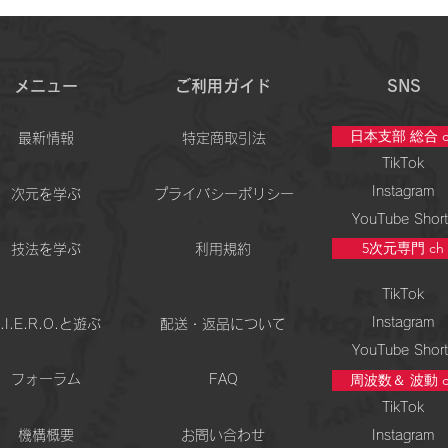
半年間 ー月ノ瞑想会で見えてきた現
ンダル
実の流れー
メニュー
ご利用ガイド
SNS
日本支部 総合 c
最新情報
特定商取引法
TikTok
Instagram
次元を学ぶ
プライバシーポリシー
YouTube Short
5次元専門 ch
技法を学ぶ
利用規約
TikTok
Instagram
.I.E.R.O.と遊ぶ
配送・返品について
YouTube Short
周波数＆ 波動 c
フォーラム
FAQ
TikTok
機構概要
お問い合わせ
Instagram