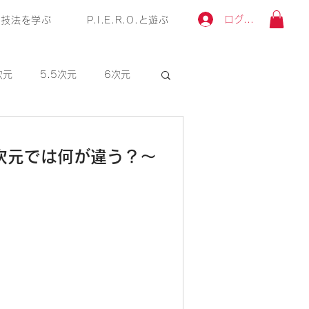
ログイン
技法を学ぶ
P.I.E.R.O.と遊ぶ
次元
5.5次元
6次元
11次元
1次元
2次元
9次元では何が違う？〜