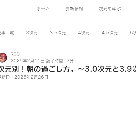
ホーム
最新情報
次元を学ぶ
記事一覧
3次元
3.5次元
4次元
4.5次元
5
RED
6.5次元
7次元
8次元
9次元
10次元
2025年2月11日
読了時間: 2分
次元別！朝の過ごし方。〜3.0次元と3.
更新日：
2025年2月26日
研究員コラム
1~11次元の基礎情報