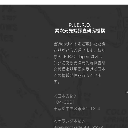
P.I.E.R.O.
​異次元先端探査研究機構
当Webサイトをご覧いただき
ありがとうございます。私た
ちP.I.E.R.O. Japon はオラ
ンダにある異次元先端探査研
究機構より承認を受けて日本
での情報発信を行っていま
す。
P
＜日本支部＞
104-0061
東京都中央区銀座1-12-4
＜オランダ本部＞​
Broekslootkade 44, 2274