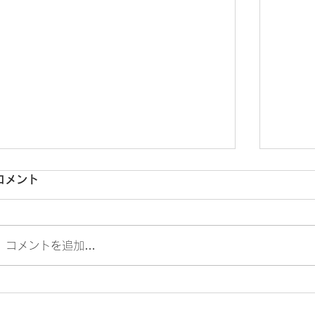
コメント
コメントを追加…
“ 出来事を見る私 ”が変わっていった
7月満