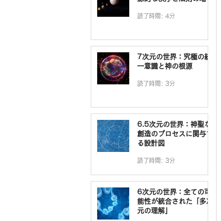
読了時間: 4分
7次元の世界：究極の統
一意識と神の根源
読了時間: 3分
6.5次元の世界：神聖な
創造のプロセスに関与す
る設計図
読了時間: 3分
6次元の世界：全ての可
能性が統合された「多次
元の理解」