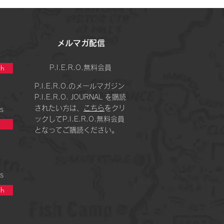
シアの夏〜
​メルマガ配信
h
P.I.E.R.O.無料会員
P.I.E.R.O.のメールマガジン
P.I.E.R.O. JOURNAL を購読
されたい方は、
こちら
をクリ
s
ックしてP.I.E.R.O.無料会員
となってご購読ください。
s
h