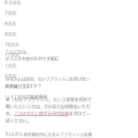
6.5次元
7次元
8次元
9次元
10次元
こんにちは。
11次元
オランダ本部のSUNです🇳🇱
1次元
2次元
みなさんは前回、セルフフラッシュを受け取っ
たのはいつですか？
研究員コラム
1~11次元の基礎情報
※「セルフフラッシュ」という言葉を初めて
聞いたという方は、2分ほどお時間をいただ
き、
この4次元に関する研究結果
をぜひご一
読ください。
P.I.E.R.O.研究員の中にもセルフフラッシュを頻