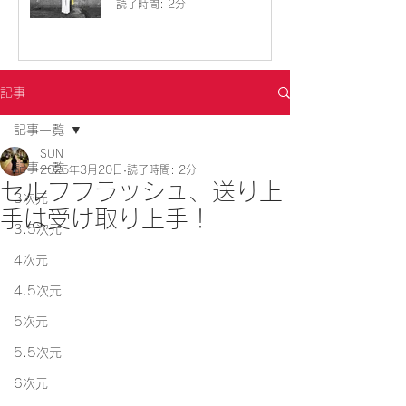
読了時間: 2分
記事
記事一覧
SUN
記事一覧
2025年3月20日
読了時間: 2分
セルフフラッシュ、送り上
3次元
手は受け取り上手！
3.5次元
4次元
4.5次元
5次元
5.5次元
6次元