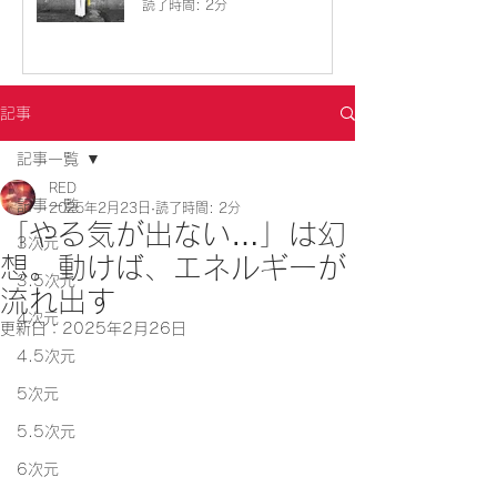
読了時間: 2分
記事
記事一覧
RED
記事一覧
2025年2月23日
読了時間: 2分
「やる気が出ない…」は幻
3次元
想。動けば、エネルギーが
3.5次元
流れ出す
4次元
更新日：
2025年2月26日
4.5次元
5次元
5.5次元
6次元