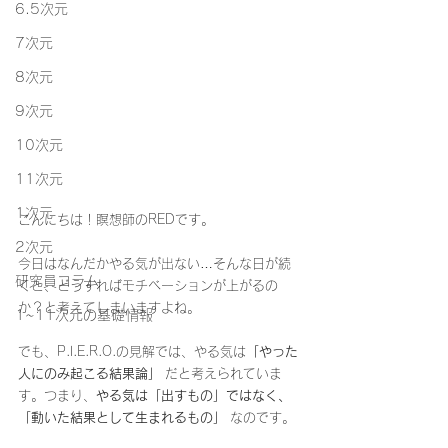
6.5次元
7次元
8次元
9次元
10次元
11次元
1次元
こんにちは！瞑想師のREDです。
2次元
今日はなんだかやる気が出ない…そんな日が続
研究員コラム
くと、どうすればモチベーションが上がるの
か？と考えてしまいますよね。
1~11次元の基礎情報
でも、P.I.E.R.O.の見解では、やる気は
「やった
人にのみ起こる結果論」
 だと考えられていま
す。つまり、
やる気は「出すもの」ではなく、
「動いた結果として生まれるもの」
 なのです。